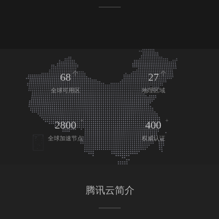
个
个
68
27
全球可用区
地理区域
+
+
2800
400
全球加速节点
权威认证
腾讯云简介