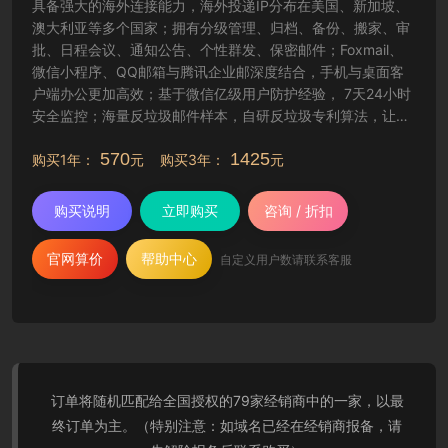
具备强大的海外连接能力，海外投递IP分布在美国、新加坡、
澳大利亚等多个国家；拥有分级管理、归档、备份、搬家、审
批、日程会议、通知公告、个性群发、保密邮件；Foxmail、
微信小程序、QQ邮箱与腾讯企业邮深度结合，手机与桌面客
户端办公更加高效；基于微信亿级用户防护经验， 7天24小时
安全监控；海量反垃圾邮件样本，自研反垃圾专利算法，让工
作更纯净高效。
570
1425
购买1年：
元 购买3年：
元
购买说明
立即购买
咨询 / 折扣
官网算价
帮助中心
自定义用户数请联系客服
订单将随机匹配给全国授权的79家经销商中的一家，以最
终订单为主。（特别注意：如域名已经在经销商报备，请