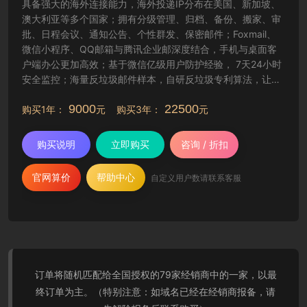
具备强大的海外连接能力，海外投递IP分布在美国、新加坡、
澳大利亚等多个国家；拥有分级管理、归档、备份、搬家、审
批、日程会议、通知公告、个性群发、保密邮件；Foxmail、
微信小程序、QQ邮箱与腾讯企业邮深度结合，手机与桌面客
户端办公更加高效；基于微信亿级用户防护经验， 7天24小时
安全监控；海量反垃圾邮件样本，自研反垃圾专利算法，让工
作更纯净高效。
9000
22500
购买1年：
元 购买3年：
元
购买说明
立即购买
咨询 / 折扣
官网算价
帮助中心
自定义用户数请联系客服
订单将随机匹配给全国授权的79家经销商中的一家，以最
终订单为主。（特别注意：如域名已经在经销商报备，请