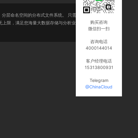
度安全、分层命名空间的分布式文件系统。 只需几分钟，您就可以
购买咨询
空间无上限，满足您海量大数据存储与分析业务需求。此外，通
微信扫一扫
咨询电话
4000144014
客户经理电话
15313800931
Telegram
@ChinaCloud