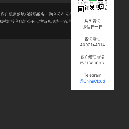
为可在客户机房落地的近场服务，融合公有云与本地 IDC 的双重
购买咨询
资源就近接入临近公有云地域实现统一管理，用户可通过公有
微信扫一扫
咨询电话
4000144014
客户经理电话
15313800931
Telegram
@ChinaCloud